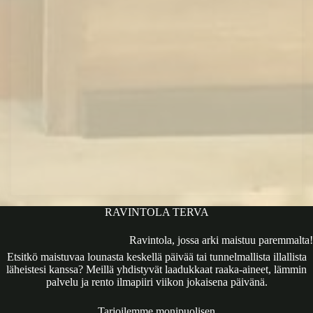
RAVINTOLA TERVA
Ravintola, jossa arki maistuu paremmalta!
Etsitkö maistuvaa lounasta keskellä päivää tai tunnelmallista illallista
läheistesi kanssa? Meillä yhdistyvät laadukkaat raaka-aineet, lämmin
palvelu ja rento ilmapiiri viikon jokaisena päivänä.
Tarjoilemme monipuolisen