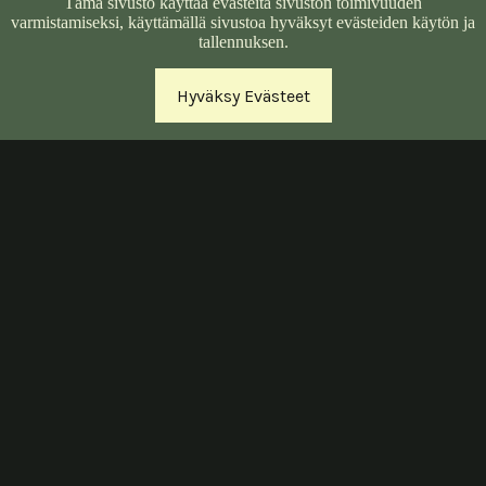
Tämä sivusto käyttää evästeitä sivuston toimivuuden
varmistamiseksi, käyttämällä sivustoa hyväksyt evästeiden käytön ja
tallennuksen.
Hyväksy Evästeet
Lounas:
Lounasbuffet 13,90€/hlö. Tarjolla arkisin klo
10.30-14.00.
4-12 -vuotiaat 8,90€ ja alle 4 -vuotiaat
ilmaiseksi. Keittolounas 11,90€/hlö